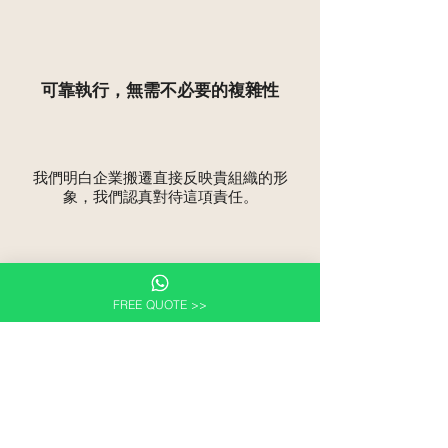
可靠執行，無需不必要的複雜性
我們明白企業搬遷直接反映貴組織的形
象，我們認真對待這項責任。
FREE QUOTE >>
與我們商討您的企業搬遷要
求
無論您是規劃員工搬遷、管理國際任務，
還是準備辦公室遷移，
Wilcan Logistics
Canada
隨時準備以專業搬遷服務支援您的
組織。