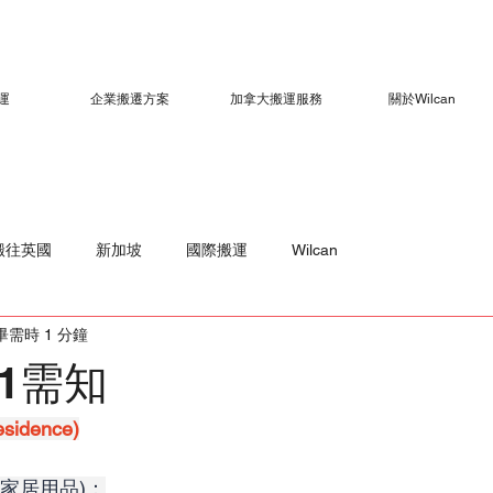
運
企業搬遷方案
加拿大搬運服務
關於Wilcan
搬往英國
新加坡
國際搬運
Wilcan
畢需時 1 分鐘
1需知
esidence)
(家居用品)：