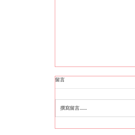
留言
撰寫留言......
由加拿大運車到英國