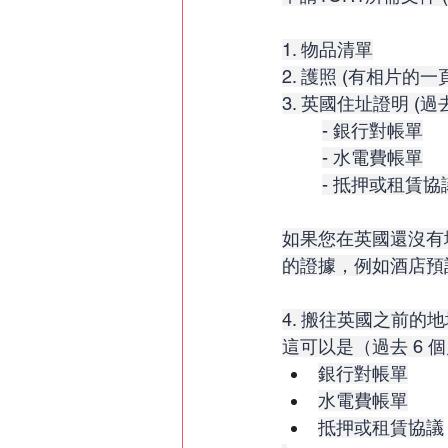
1. 物品清單
2. 護照 (有相片的一
3. 英國住址證明 (過
- 銀行對帳單
- 水電費帳單
- 抵押或租賃協
如果您在英國還沒有
的證據，例如酒店預
4. 搬往英國之前
這可以是（過去 6 
銀行對帳單
水電費帳單
抵押或租賃協議