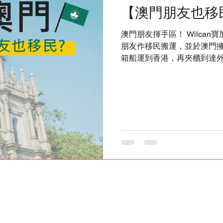
【澳門朋友也移
澳門朋友揮手區！ Wilca
朋友作移民搬運，並於澳門
箱船運到香港，再夾櫃到達
靠，歡迎查詢。 移民搬屋，免費報價，立即查詢。
#Wilcan #寶加物流 #搬屋 
移民澳洲 #加拿大生活 #英國生活 
車 #byebyehongkong #b 
#Singapore #MovingtoSi