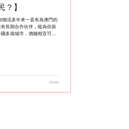
民？】
n寶加物流多年來一直有為澳門的
擁有長期合作伙伴，能為你裝
外國多個城市，價錢相宜可
#移民 #移民英國 #移民加拿大 #
#HKIG #HongKong #運
yebyehk #移民新加坡
ngapore #星加坡 #Macau #澳門