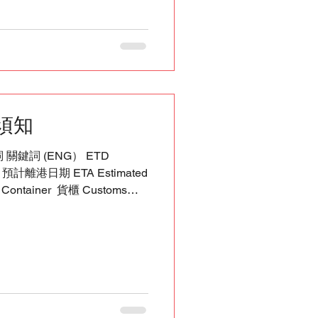
nto #Singapore #USA
須知
鍵詞 (ENG） ETD
ture 預計離港日期 ETA Estimated
ontainer ​ 貨櫃 Customs
ticles and Personal Effects
businesses/importing-
porting-used-household-
s/ GST: Goods and Services
.sg/businesses/valuation-