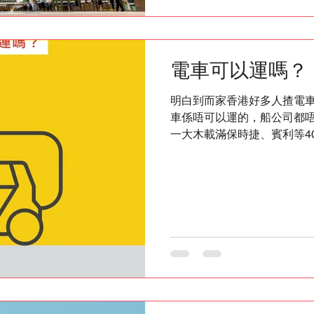
dutie
電車可以運嗎？
明白到而家香港好多人揸電
車係唔可以運的，船公司都
一大木載滿保時捷、賓利等4
國運往美國的時候在海上起
滅，引發電動車運輸的安全疑慮。 Wilcan寶加物
車服務：加拿大、英國、澳
了解更多運車資訊：
https://www.wilcan.com/zh/car_shi
報價，立即查詢。 #Wilcan #寶加物流 #搬屋 #移民 #移民
英國 #移民加拿大 #移民澳洲
#HKIG #HongKong #運車 #by
移民新加坡 #Singapore #Tes