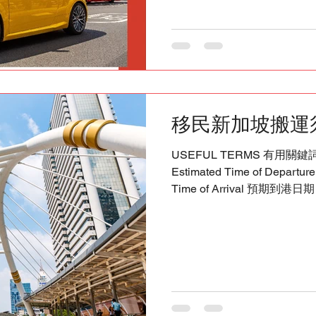
#Canada #Vancouver #Toro
移民新加坡搬運
USEFUL TERMS 有用關鍵詞 關
Estimated Time of Depar
Time of Arrival 預期到港日期 C
Duty 關稅 Volume ​ 體積 CUFT Cubic Feet 立方呎 GST
Relief ​ 商品及服务税减免 USEFUL LINKS 有用鏈結
Importing Used Household Ar
https://www.customs.gov.sg/
goods/import-procedures/im
articles-and-personal-effect
Tax https://www.customs.gov