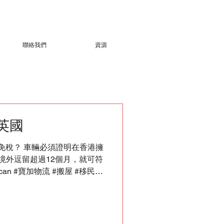
聯絡我們
資源
英國
有免稅？ 車輛必須證明在香港擁
境外逗留超過12個月，就可符
an #寶加物流 #搬屋 #移民 #
澳洲 #加拿大生活 #英國生活
 #運車 #byebyehongkong
reamA #StreamB #HKpathway
#Reading #United Kingdom