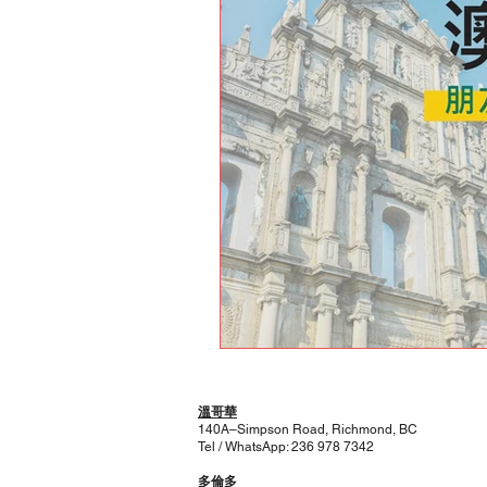
溫哥華
140A–Simpson Road, Richmond, BC
Tel / WhatsApp: 236 978 7342
多倫多