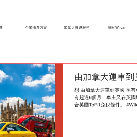
運
企業搬遷方案
加拿大搬運服務
關於Wilcan
由加拿大運車到
想 由加拿大運車到英國 享
有超過6個月，車主又在英國
合英國ToR1免稅條件。 #Wilc
移民英國 #移民加拿大 #移民
#澳洲生活 #HKIG #HongKong
#byebyehk #relocation #St
#UK #London #Manchester 