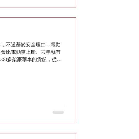
車，不過基於安全理由，電動
唔會比電動車上船。去年就有
000多架豪華車的貨船，從德
火燃燒，足足燒了一週才熄
流提供#運
洲、歐洲都可以，歡迎查詢。
pping/ 移民搬屋，免費
 #加拿大生活 #英國生活
ebyehongkong #byebyehk #
laHK