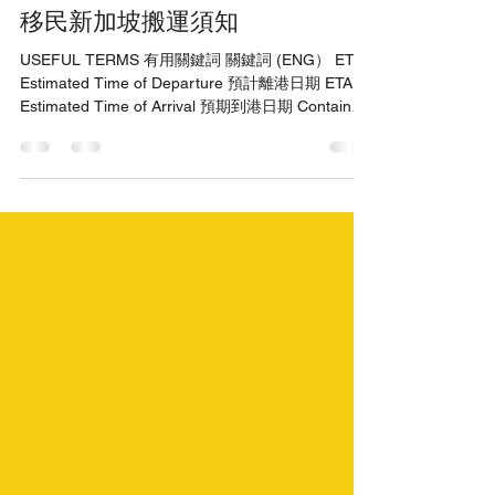
移民新加坡搬運須知
USEFUL TERMS 有用關鍵詞 關鍵詞 (ENG） ETD
Estimated Time of Departure 預計離港日期 ETA
Estimated Time of Arrival 預期到港日期 Container ​
貨櫃 Customs Duty 關稅 Volume ​ 體積 CUFT
Cubic Feet 立方呎 GST Relief ​ 商品及服务税减免
USEFUL LINKS 有用鏈結 Importing Used
Household Articles and Personal Effects
https://www.customs.gov.sg/businesses/importing-
goods/import-procedures/importing-used-
household-articles-and-personal-effects/ GST:
Goods and Services Tax
https://www.customs.gov.sg/businesses/valuation-
dutie