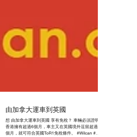
由加拿大運車到英國
想 由加拿大運車到英國 享有免稅？ 車輛必須證明在