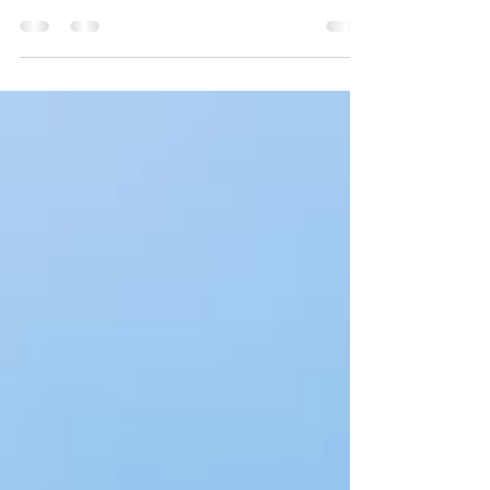
香港擁有超過6個月，車主又在英國境外逗留超過12
個月，就可符合英國ToR1免稅條件。 #Wilcan #寶
加物流 #搬屋 #移民 #移民英國 #移民加拿大 #移民
澳洲 #加拿大生活 #英國生活 #澳洲生活 #HKIG
#HongKong #運車 #byebyehongkong #byebyehk
#relocation #StreamA #StreamB #HKpathway #UK
#London #Manchester #Reading #United
Kingdom #Canada #Vancouver #Toronto
#Singapore #USA